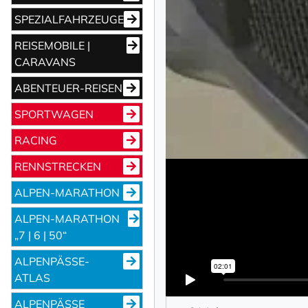
SPEZIALFAHRZEUGE
REISEMOBILE |
CARAVANS
ABENTEUER-REISEN
SPORTWAGEN
RACING
RENNSTRECKEN
ALPEN-MARATHON
ALPEN-MARATHON
„7 | 6 | 50“
ALPENPÄSSE-
ATLAS
ALPENPÄSSE