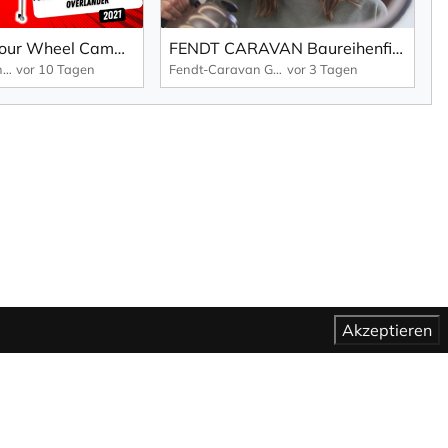
Gebrauchte Four Wheel Campers Wildcat Overlander Wohnkabine - 2021
FENDT CARAVAN Baureihenfilm Tendenza 2027
Wohnkabinencenter
vor 10 Tagen
Fendt-Caravan GmbH
vor 3 Tagen
Akzeptieren
Newsletter