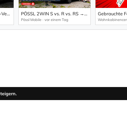
Der schwerste Wohnmobil-Verkauf, den wir jemals erlebt haben!
PÖSSL 2WIN S vs. R vs. RS → Welcher ist der Richtige für dich?
Pössl Mobile
vor einem Tag
teigern.
Folge uns