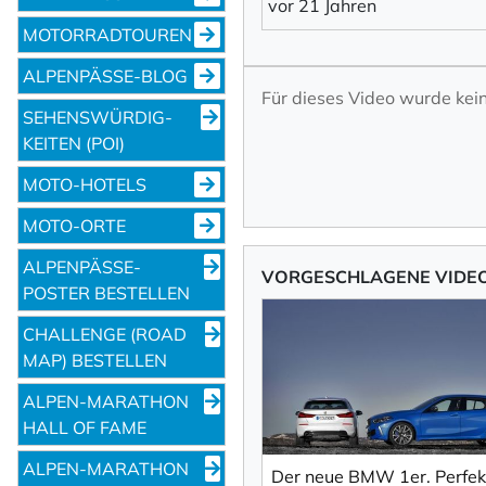
vor 21 Jahren
MOTORRADTOUREN
ALPENPÄSSE-BLOG
Für dieses Video wurde ke
SEHENS­WÜRDIG­
KEITEN (POI)
MOTO-HOTELS
MOTO-ORTE
ALPENPÄSSE-
VORGESCHLAGENE VIDE
POSTER BESTELLEN
CHALLENGE (ROAD
MAP) BESTELLEN
ALPEN-MARATHON
HALL OF FAME
ALPEN-MARATHON