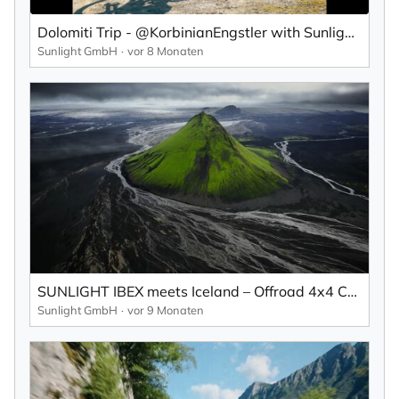
Dolomiti Trip - ‪@KorbinianEngstler‬ with Sunlight CLIFF 4x4
Sunlight GmbH
vor 8 Monaten
SUNLIGHT IBEX meets Iceland – Offroad 4x4 Camper Adventure | Fire & Ice
Sunlight GmbH
vor 9 Monaten