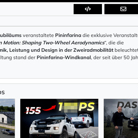
 Empfang des Newsletters ein, den ich jederzeit mit dem Link 
Jubiläums
veranstaltete
Pininfarina
die exklusive Veranstal
 Newsletter bestätigen Sie die Verarbeitung Ihrer Daten gemäß der
Datenschutzerkläru
in Motion: Shaping Two-Wheel Aerodynamics
“, die die
k, Leistung und Design in der Zweiradmobilität
beleuchtet
altung stand der
Pininfarina-Windkanal
, der seit über 50 Ja
eren
OS