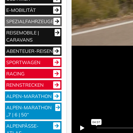
E-MOBILITÄT
SPEZIALFAHRZEUGE
REISEMOBILE |
CARAVANS
ABENTEUER-REISEN
NEWSLETTER 
SPORTWAGEN
RACING
Vorname
RENNSTRECKEN
ALPEN-MARATHON
Nachname
ALPEN-MARATHON
„7 | 6 | 50“
ALPENPÄSSE-
Ihre E-Mail-Adresse
ATLAS