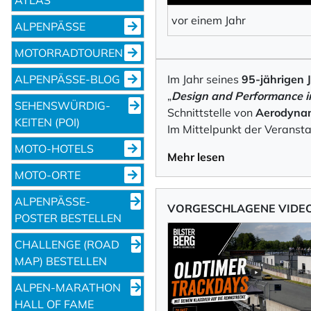
vor einem Jahr
ALPENPÄSSE
Ich willige in den
MOTORRADTOUREN
abbestellen kann.
ALPENPÄSSE-BLOG
Im Jahr seines
95-jährigen 
Mit der Eintragung für den
„
Design and Performance 
SEHENS­WÜRDIG­
Schnittstelle von
Aerodynami
KEITEN (POI)
Im Mittelpunkt der Veranst
Newsletter abonni
MOTO-HOTELS
Mehr lesen
MOTO-ORTE
ALPENPÄSSE-
VORGESCHLAGENE VIDE
POSTER BESTELLEN
CHALLENGE (ROAD
MAP) BESTELLEN
ALPEN-MARATHON
HALL OF FAME