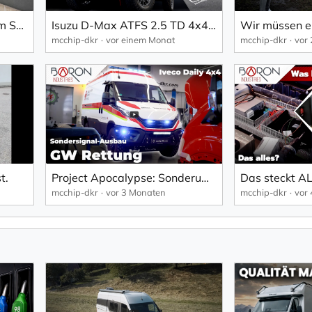
Oldtimer Trackdays mit Tim Schrick am BILSTER BERG
Isuzu D-Max ATFS 2.5 TD 4x4 | Stage 1 | 80-140 km/h | mcchip-dkr
mcchip-dkr
vor einem Monat
mcchip-dkr
vor
t.
Project Apocalypse: Sonderumbau Iveco Daily | Baron Industries | mcchip-dkr
mcchip-dkr
vor 3 Monaten
mcchip-dkr
vor