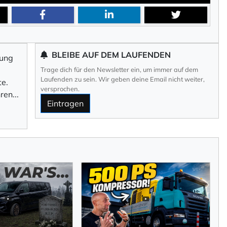
im Newsletter selbst
BLEIBE AUF DEM LAUFENDEN
tung
ng
durch KlickTipp.
Trage dich für den Newsletter ein, um immer auf dem
Laufenden zu sein. Wir geben deine Email nicht weiter,
e.
versprochen.
hre
n
...
Eintragen