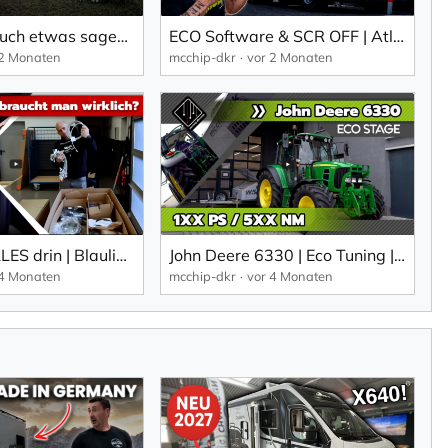
Wir müssen euch etwas sagen... | Ford Transit Projekt Update | mcchip-dkr
ECO Software & SCR OFF | Atlas Copco DrillAir V28 Kompressor | mcchip-dkr
 2 Monaten
mcchip-dkr
vor 2 Monaten
Das steckt ALLES drin | Blaulicht, Einsatzhorn & Co | mcchip-dkr
John Deere 6330 | Eco Tuning | mcchip-dkr
 4 Monaten
mcchip-dkr
vor 4 Monaten