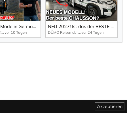
Wohnmobile „Made in Germany“: Nur noch ein leeres Versprechen?
NEU 2027! Ist das der BESTE Chausson? Neues Modell X640 VAN/Reisemobil
REISEMOBILE-MKK.DE
vor 10 Tagen
DÜMO Reisemobile
vor 24 Tagen
Akzeptieren