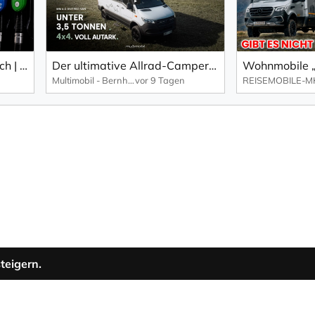
Der ultimative Spritvergleich | Antworten auf dem Prüfstand | Audi RS6 Projekt Teil 5 | mcchip-dkr
Der ultimative Allrad-Camper auf Mercedes Sprinter Basis | MM 6.0 DIVERSO VAN | Multimobil
Multimobil - Bernhard Rainer
vor 9 Tagen
teigern.