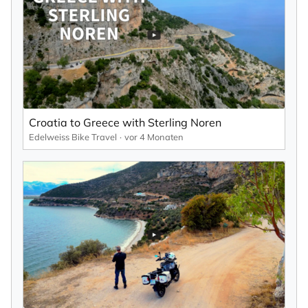
×
NEWSLETTER ABONNIEREN
Vorname
Croatia to Greece with Sterling Noren
Edelweiss Bike Travel
vor 4 Monaten
Nachname
Ihre E-Mail-Adresse
Ich willige in den Empfang des Newsletters ein,
den ich jederzeit mit dem Link im Newsletter