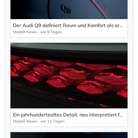
×
NEWSLETTER ABONNIEREN
Der Audi Q9 definiert Raum und Komfort als erster seiner Art.
Vorname
Modell-News
vor 9 Tagen
Nachname
Ihre E-Mail-Adresse
Ich willige in den Empfang des Newsletters ein,
Ein jahrhundertealtes Detail, neu interpretiert für eine neue Generation.
den ich jederzeit mit dem Link im Newsletter
Modell-News
vor 11 Tagen
selbst abbestellen kann.
Mit der Eintragung für den Newsletter bestätigen Sie die Verarbeitung