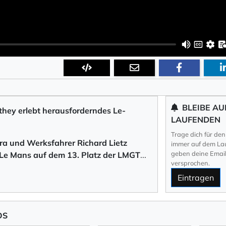
BLEIBE AU
ey erlebt herausforderndes Le-
LAUFENDEN
Trage dich für den
ra und Werksfahrer Richard Lietz
immer auf dem Lau
geben deine Email 
Le Mans auf dem 13. Platz der LMG
T
...
versprochen.
Eintragen
OS