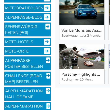
MOTORRADTOUREN
ALPENPÄSSE-BLOG
SEHENS­WÜRDIG­
Von Le Mans bis Assetto Corsa: Pierre Gasly testet das Alpine Active Torque Vectoring am Steuer der A390 GTS .
KEITEN (POI)
Sportwagen
vor 2 Monaten
MOTO-HOTELS
MOTO-ORTE
ALPENPÄSSE-
POSTER BESTELLEN
Porsche-Highlights aus 99 WEC-Rennen: 17. Juni 2018 – „Pink Pig“ Porsche 911 RSR präsentiert sich in Le Mans saugut
CHALLENGE (ROAD
Racing
vor 10 Monaten
MAP) BESTELLEN
ALPEN-MARATHON
HALL OF FAME
ALPEN-MARATHON