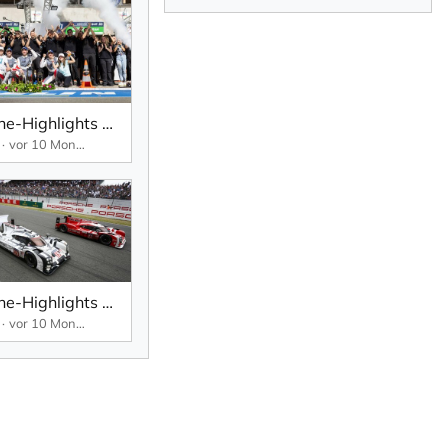
Porsche-Highlights aus 99 WEC-Rennen: 12. Juni 2022 – Abschiedssieg des 911 RSR bei den 24 Stunden von Le Mans
vor 10 Monaten
Porsche-Highlights aus 99 WEC-Rennen: Le Mans 2015 – der Porsche 919 Hybrid gewinnt das 24-Stunden-Rennen.
vor 10 Monaten