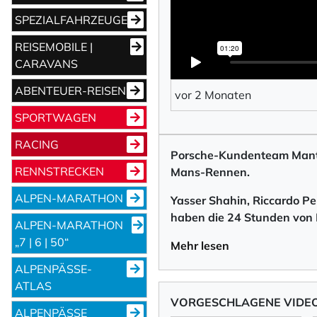
SPEZIALFAHRZEUGE
REISEMOBILE |
CARAVANS
ABENTEUER-REISEN
vor 2 Monaten
SPORTWAGEN
RACING
Porsche-Kundenteam Manth
RENNSTRECKEN
Mans-Rennen.
ALPEN-MARATHON
Yasser Shahin, Riccardo Pe
haben die 24 Stunden von 
ALPEN-MARATHON
„7 | 6 | 50“
Mehr lesen
ALPENPÄSSE-
ATLAS
VORGESCHLAGENE VIDE
ALPENPÄSSE