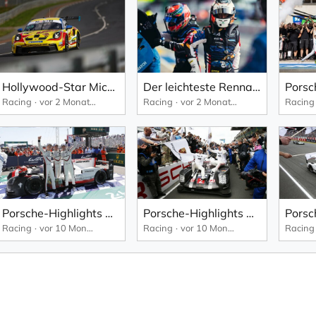
Hollywood-Star Michael Fassbender in Le Mans.
Der leichteste Rennanzug der Welt: Alpine bei Le Mans 2026.
Racing
vor 2 Monaten
Racing
vor 2 Monaten
Racing
Porsche-Highlights aus 99 WEC-Rennen: 18. Juni 2017 – dritter Le-Mans-Sieg in Folge für den Porsche 919 Hybrid
Porsche-Highlights aus 99 WEC-Rennen: 19. Juni 2016 – dramatisches Finish beschert Porsche erneuten Sieg in Le Mans
Racing
vor 10 Monaten
Racing
vor 10 Monaten
Racing