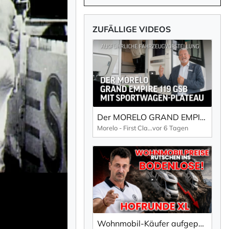
ZUFÄLLIGE VIDEOS
Der MORELO GRAND EMPIRE 119 GSB | Luxus-Reisemobil mit Sportwagen-Plateau – sofort verfügbar
Morelo - First Class Reisemobile
vor 6 Tagen
Wohnmobil-Käufer aufgepasst: Jetzt beginnt die spannendste Phase!