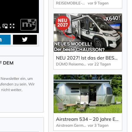
REISEMOBILE-MKK.DE
vor 9 Tagen
NEU 2027! Ist das der BESTE Chausson? Neues Modell X640 VAN/Reisemobil
F DEM
DÜMO Reisemobile
vor 22 Tagen
 Newsletter ein, um
fenden zu sein. Wir
nicht weiter,
Airstream 534 – 20 Jahre Europa Edition -Sondermodell
Airstream Germany
vor 3 Tagen