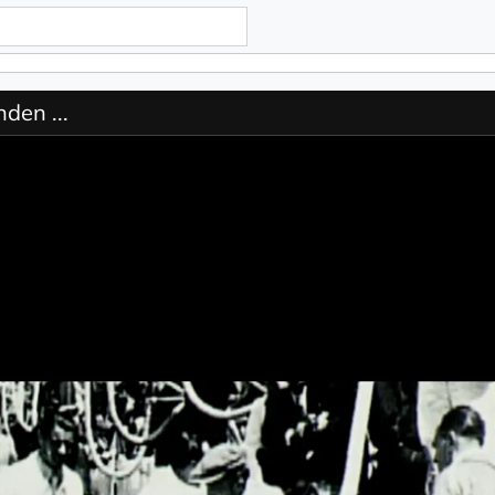
den ...