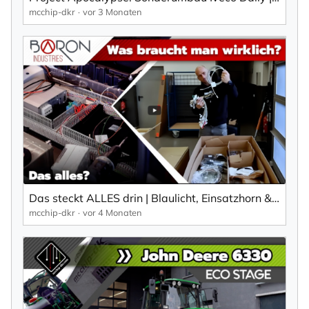
mcchip-dkr
vor 3 Monaten
Mit der Eintragung für den Newsletter bestätigen Sie die Verarbeitung
Ihrer Daten gemäß der
Datenschutzerklärung
durch KlickTipp.
Newsletter abonnieren
Das steckt ALLES drin | Blaulicht, Einsatzhorn & Co | mcchip-dkr
mcchip-dkr
vor 4 Monaten