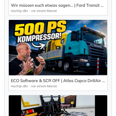
Wir müssen euch etwas sagen... | Ford Transit Projekt Update | mcchip-dkr
mcchip-dkr
vor einem Monat
ECO Software & SCR OFF | Atlas Copco DrillAir V28 Kompressor | mcchip-dkr
mcchip-dkr
vor einem Monat