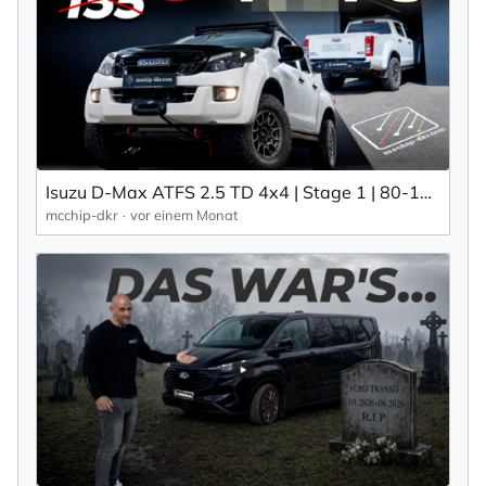
Isuzu D-Max ATFS 2.5 TD 4x4 | Stage 1 | 80-140 km/h | mcchip-dkr
mcchip-dkr
vor einem Monat