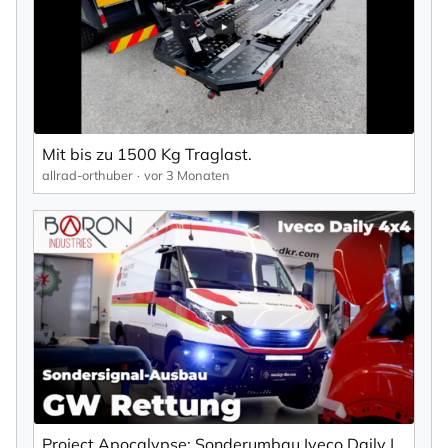
×
NEWSLETTER ABONNIEREN
Vorname
Mit bis zu 1500 Kg Traglast.
allrad-orthuber
vor 3 Monaten
Nachname
Ihre E-Mail-Adresse
Ich willige in den Empfang des Newsletters ein,
den ich jederzeit mit dem Link im Newsletter
selbst abbestellen kann.
Project Apocalypse: Sonderumbau Iveco Daily | Baron Industries | mcchip-dkr