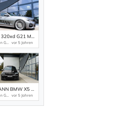
BMW 320xd G21 Made by Hamann
Hamann GmbH
vor 5 Jahren
HAMANN BMW X5 - beauty for the beast
Hamann GmbH
vor 5 Jahren