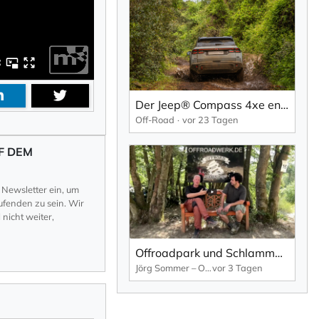
Der Jeep® Compass 4xe entdeckt Orte, die andere Fahrzeuge nicht erreichen können
Off-Road
vor 23 Tagen
F DEM
 Newsletter ein, um
fenden zu sein. Wir
nicht weiter,
Offroadpark und Schlammdurchfahrt, Carsten und Jörg, und nichts als die Wahrheit.
Jörg Sommer – OFFROADWERK
vor 3 Tagen