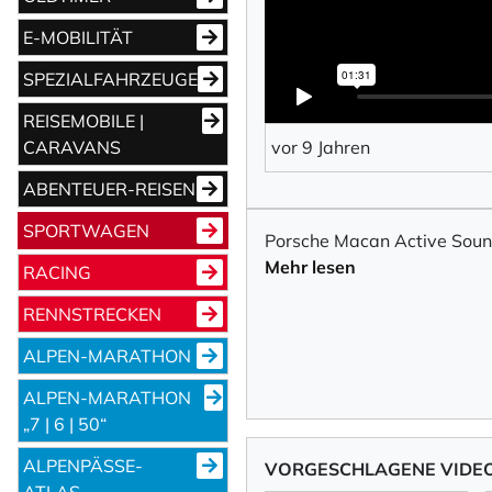
E-MOBILITÄT
SPEZIALFAHRZEUGE
REISEMOBILE |
CARAVANS
vor 9 Jahren
ABENTEUER-REISEN
SPORTWAGEN
Porsche Macan Active Sou
Mehr lesen
RACING
RENNSTRECKEN
ALPEN-MARATHON
ALPEN-MARATHON
„7 | 6 | 50“
ALPENPÄSSE-
VORGESCHLAGENE VIDE
ATLAS