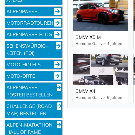
ALPENPÄSSE
MOTORRADTOUREN
ALPENPÄSSE-BLOG
BMW X5 M
Hamann GmbH
vor 4 Jahren
SEHENS­WÜRDIG­
KEITEN (POI)
MOTO-HOTELS
MOTO-ORTE
ALPENPÄSSE-
BMW X4
POSTER BESTELLEN
Hamann GmbH
vor 5 Jahren
CHALLENGE (ROAD
MAP) BESTELLEN
ALPEN-MARATHON
HALL OF FAME