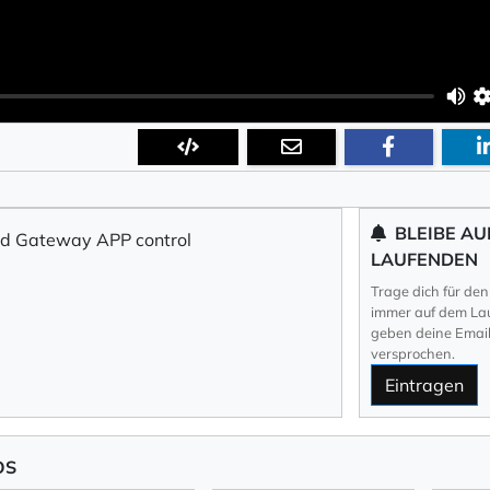
BLEIBE AU
nd Gateway APP control
LAUFENDEN
Trage dich für den
immer auf dem Lau
geben deine Email 
versprochen.
Eintragen
OS