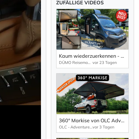
ZUFÄLLIGE VIDEOS
Kaum wiederzuerkennen - Der neue Summit Prime von Pössl
DÜMO Reisemobile
vor 23 Tagen
360° Markise von OLC Adventure kurz vorgestellt
OLC - Adventure
vor 3 Tagen