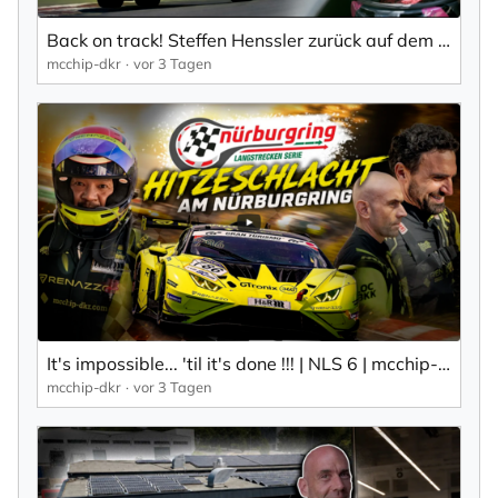
Back on track! Steffen Henssler zurück auf dem Nürburgring | mcchip-dkr
mcchip-dkr
vor 3 Tagen
It's impossible... 'til it's done !!! | NLS 6 | mcchip-dkr
mcchip-dkr
vor 3 Tagen