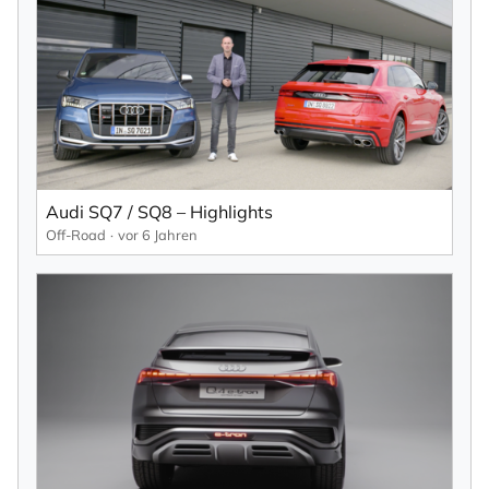
×
NEWSLETTER ABONNIEREN
Vorname
Audi SQ7 / SQ8 – Highlights
Off-Road
vor 6 Jahren
Nachname
Ihre E-Mail-Adresse
Ich willige in den Empfang des Newsletters ein,