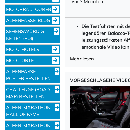
vor 3 Monaten
MOTORRADTOUREN
ALPENPÄSSE-BLOG
Die Testfahrten mit d
SEHENS­WÜRDIG­
legendären Balocco-T
KEITEN (POI)
leistungsstärksten A
emotionale Video ka
MOTO-HOTELS
Mehr lesen
MOTO-ORTE
ALPENPÄSSE-
POSTER BESTELLEN
VORGESCHLAGENE VIDE
CHALLENGE (ROAD
MAP) BESTELLEN
ALPEN-MARATHON
HALL OF FAME
ALPEN-MARATHON