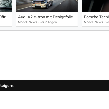
Freies Offroad Fahren bei Offroad am Nürburgring
Audi A2 e-tron mit Designfolierung – Trailer
Modell-News
vor 2 Tagen
Modell-News
vo
teigern.