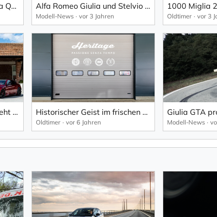
Der neue Alfa Romeo Giulia Quadrifoglio Luna Rossa: die Hochleistungslimousine.
Alfa Romeo Giulia und Stelvio Quadrifoglio 100°
Modell-News
vor 3 Jahren
Oldtimer
vor 3 
Giulia GTA: Die Legende geht auf die Straße.
Historischer Geist im frischen Look: FCA Heritage weiht neue Ateliers für Zertifizierung und Restaurierung von Oldtimern ein.
Oldtimer
vor 6 Jahren
Modell-News
vo