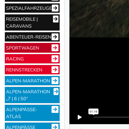
SPEZIALFAHRZEUGE
REISEMOBILE |
CARAVANS
ABENTEUER-REISEN
SPORTWAGEN
RACING
RENNSTRECKEN
ALPEN-MARATHON
ALPEN-MARATHON
„7 | 6 | 50“
ALPENPÄSSE-
ATLAS
ALPENPÄSSE