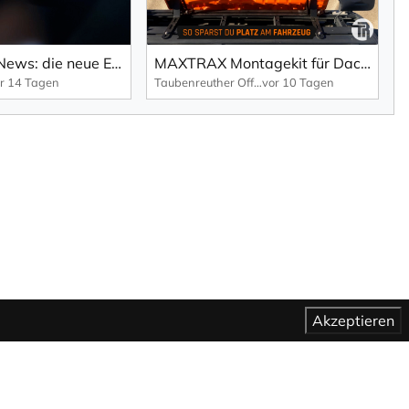
Porsche TechNews: die neue E-Shift-Option.
MAXTRAX Montagekit für Dachgepäckträger, seitlich + Schaufel Halterung
r 14 Tagen
Taubenreuther Offroad
vor 10 Tagen
Akzeptieren