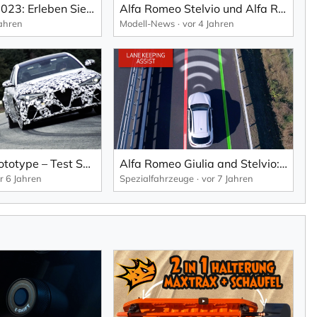
1000 Miglia 2023: Erleben Sie die schönsten Momente an Bord eines Alfa Romeo.
Alfa Romeo Stelvio und Alfa Romeo Giulia mit Facelift: neues und doch zeitloses Design.
Jahren
Modell-News
vor 4 Jahren
Giulia GTA prototype – Test Session in Balocco mit den “Alfa Romeo Racing ORLEN” Fahrern
Alfa Romeo Giulia and Stelvio: new asissted driving experience.
r 6 Jahren
Spezialfahrzeuge
vor 7 Jahren