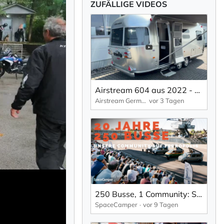
ZUFÄLLIGE VIDEOS
Airstream 604 aus 2022 - Wie neu - Vollausstattung
Airstream Germany
vor 3 Tagen
250 Busse, 1 Community: SpaceCamper 20 Jahre Jubiläum auf Ferropolis
SpaceCamper
vor 9 Tagen