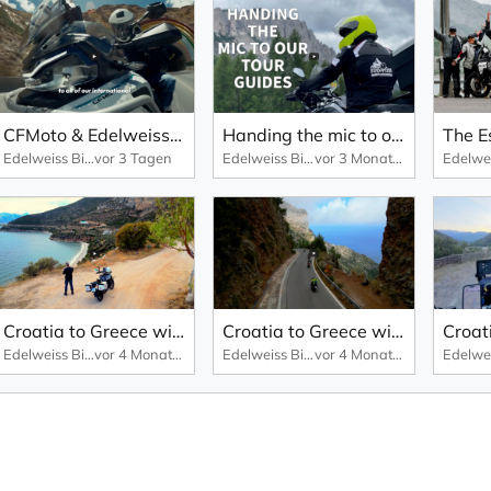
CFMoto & Edelweiss go Tibet
Handing the mic to our tour guides
Edelweiss Bike Travel
vor 3 Tagen
Edelweiss Bike Travel
vor 3 Monaten
Croatia to Greece with Sterling Noren – Part 6
Croatia to Greece with Sterling Noren – Part 5
Edelweiss Bike Travel
vor 4 Monaten
Edelweiss Bike Travel
vor 4 Monaten