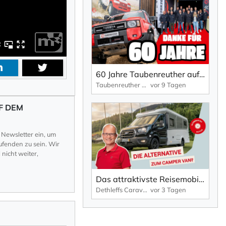
60 Jahre Taubenreuther auf der Abenteuer Allrad 2026
Taubenreuther Offroad
vor 9 Tagen
F DEM
 Newsletter ein, um
fenden zu sein. Wir
nicht weiter,
Das attraktivste Reisemobil auf dem Markt? 🚐 | Der GLOBEBUS GO ACTIVE T 45
Dethleffs Caravans und Reisemobile
vor 3 Tagen