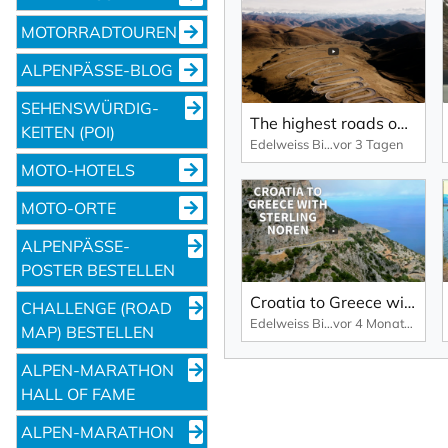
MOTORRADTOUREN
ALPENPÄSSE-BLOG
SEHENS­WÜRDIG­
The highest roads on earth with Edelweiss | CFMoto 1000MT-X in Tibet
KEITEN (POI)
Edelweiss Bike Travel
vor 3 Tagen
MOTO-HOTELS
MOTO-ORTE
ALPENPÄSSE-
POSTER BESTELLEN
Croatia to Greece with Sterling Noren
CHALLENGE (ROAD
Edelweiss Bike Travel
vor 4 Monaten
MAP) BESTELLEN
ALPEN-MARATHON
HALL OF FAME
ALPEN-MARATHON