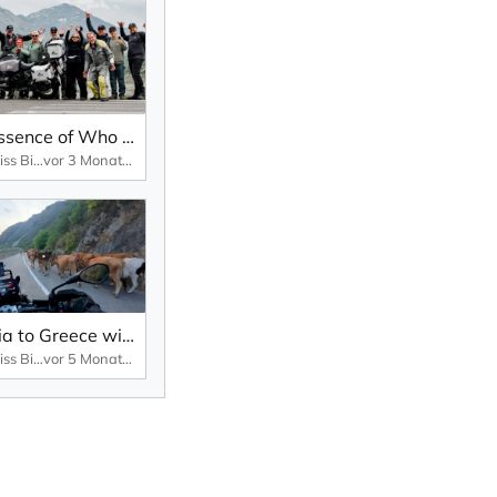
The Essence of Who We Are
Edelweiss Bike Travel
vor 3 Monaten
Croatia to Greece with Sterling Noren - Part 3
Edelweiss Bike Travel
vor 5 Monaten