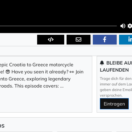
BLEIBE AU
 epic Croatia to Greece motorcycle
LAUFENDEN
ve! 😎 Have you seen it already? 👀 Join
 into Greece, exploring legendary
Trage dich für den
immer auf dem Lau
roads. This episode covers:
...
geben deine Email 
versprochen.
Eintragen
OS