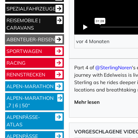
SPEZIALFAHRZEUGE
REISEMOBILE |
CARAVANS
ABENTEUER-REISEN
vor 4 Monaten
SPORTWAGEN
RACING
Part 4 of
‪@SterlingNoren
's
RENNSTRECKEN
journey with Edelweiss is li
Sterling as he rides deeper
ALPEN-MARATHON
locations and breathtaking 
ALPEN-MARATHON
Mehr lesen
„7 | 6 | 50“
ALPENPÄSSE-
ATLAS
VORGESCHLAGENE VIDE
ALPENPÄSSE