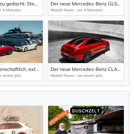
Pioniergeist neu gedacht: Steer-by-Wire wird Realität im neuen EQS.
Der neue Mercedes-Benz GLS: Die S-Klasse unter den SUVs definiert Komfort neu.
r 4 Monaten
Modell-News
vor 4 Monaten
Sportlich, leidenschaftlich, extravagant: der neue Mercedes-Maybach SL Monogram Series.
Der neue Mercedes-Benz CLA: großartig, mühelos, intuitiv und flexibel.
r einem Jahr
Modell-News
vor einem Jahr