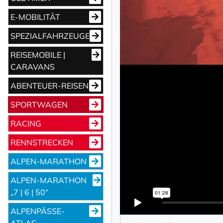
E-MOBILITÄT
SPEZIALFAHRZEUGE
REISEMOBILE |
CARAVANS
ABENTEUER-REISEN
NEWSLET
SPORTWAGEN
RACING
Vorname
RENNSTRECKEN
ALPEN-MARATHON
Nachname
ALPEN-MARATHON
„7 | 6 | 50“
Ihre E-Mail-Adresse
ALPENPÄSSE-
ATLAS