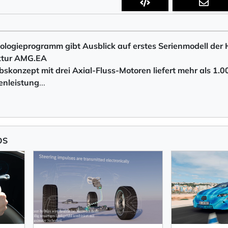
 Empfang des Newsletters ein, den ich jederzeit mit dem Link 
ogieprogramm gibt Ausblick auf erstes Serienmodell der 
 Newsletter bestätigen Sie die Verarbeitung Ihrer Daten gemäß der
Datenschutzerkläru
ktur AMG.EA
bskonzept mit drei Axial-Fluss-Motoren liefert mehr als 1.0
enleistun
g
...
eren
OS