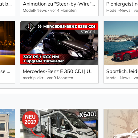
Steer-by-Wire wird Realität bei Mercedes-Benz: Imagefilm!
Animation zu "Steer-by-Wire" von Mercedes-Benz.
Modell-News
vor 4 Monaten
Modell-News
vo
Die Mercedes-Benz S-Klasse Weltpremiere vom 29. Januar 2026.
Mercedes-Benz E 350 CDI | Upgrade Turbolader + Software Stage 2+ | mcchip-dkr
mcchip-dkr
vor 9 Monaten
Modell-News
vo