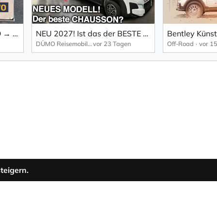
SUMMIT SHINE 640 R EVO → Die Neuheit bei PÖSSL mit elektrischem Hubbett!
NEU 2027! Ist das der BESTE Chausson? Neues Modell X640 VAN/Reisemobil
DÜMO Reisemobile
vor 23 Tagen
Off-Road
vor 1
teigern.