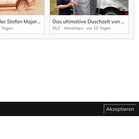
Bentley Künstler Stefan Majoram beim Festival of Speed, Goodwood.
Das ultimative Duschzelt von OLC Adventure
5 Tagen
OLC - Adventure
vor 10 Tagen
Akzeptieren