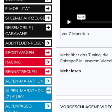
E-MOBILITÄT
SPEZIALFAHRZEUGE
REISEMOBILE |
CARAVANS
vor 7 Monaten
ABENTEUER-REISEN
SPORTWAGEN
Mehr über das Tuning, die 
Fahrspaß in unserem Video
RACING
Mehr lesen
RENNSTRECKEN
ALPEN-MARATHON
ALPEN-MARATHON
„7 | 6 | 50“
ALPENPÄSSE-
VORGESCHLAGENE VIDE
ATLAS