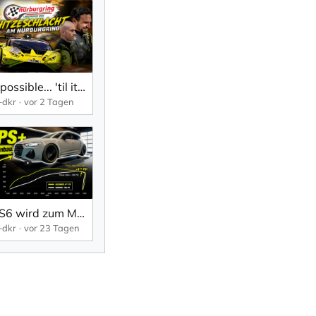
It's impossible... 'til it's done !!! | NLS 6 | mcchip-dkr
-dkr
vor 2 Tagen
Der RS6 wird zum Monster! Stage 2 & Downpipes | Audi RS6 4.0 TFSI Projektauto Teil 4 | mcchip-dkr
-dkr
vor 23 Tagen