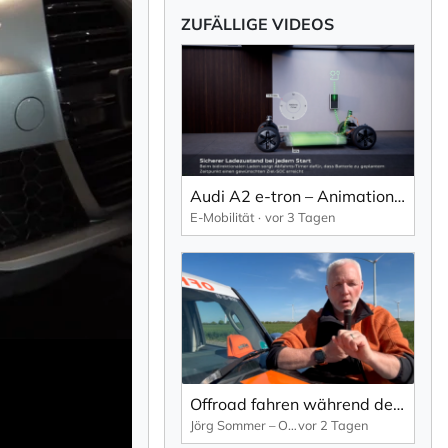
ZUFÄLLIGE VIDEOS
Audi A2 e-tron – Animation zu Batterietechnologie und bidirektionales Laden.
E-Mobilität
vor 3 Tagen
Offroad fahren während des 24h Nürburgring – mitten im Wahnsinn
Jörg Sommer – OFFROADWERK
vor 2 Tagen