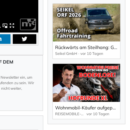
Rückwärts am Steilhang: Grenzen austesten beim SEIKEL Offroad-Fahrtraining 2026
Seikel GmbH
vor 10 Tagen
F DEM
 Newsletter ein, um
fenden zu sein. Wir
nicht weiter,
Wohnmobil-Käufer aufgepasst: Jetzt beginnt die spannendste Phase!
REISEMOBILE-MKK.DE
vor 10 Tagen