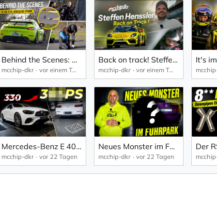
Behind the Scenes: Unser Porsche Cayman GT4 im Steffen Henssler Werbespot | mcchip-dkr
Back on track! Steffen Henssler zurück auf dem Nürburgring | mcchip-dkr
mcchip-dkr
vor einem Tag
mcchip-dkr
vor einem Tag
mcchip
Mercedes-Benz E 400 Diesel | Stage 1 | 100-200 km/h | mcchip-dkr
Neues Monster im Fuhrpark !!! ;) | mcchip-dkr
mcchip-dkr
vor 22 Tagen
mcchip-dkr
vor 22 Tagen
mcchip