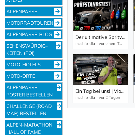
ALPENPÄSSE
MOTORRADTOUREN
ALPENPÄSSE-BLOG
Der ultimative Spritvergleich | Antworten auf dem Prüfstand | Audi RS6 Projekt Teil 5 | mcchip-dkr
mcchip-dkr
vor einem Tag
SEHENS­WÜRDIG­
KEITEN (POI)
MOTO-HOTELS
MOTO-ORTE
ALPENPÄSSE-
Ein Tag bei uns! | Vlog Montag | mcchip-dkr
POSTER BESTELLEN
mcchip-dkr
vor 2 Tagen
CHALLENGE (ROAD
MAP) BESTELLEN
ALPEN-MARATHON
HALL OF FAME