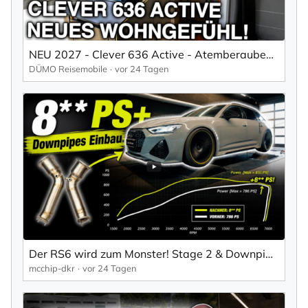
NEU 2027 - Clever 636 Active - Atemberaubendes Wohngefühl im Campervan
DÜMO Reisemobile
vor 24 Tagen
Der RS6 wird zum Monster! Stage 2 & Downpipes | Audi RS6 4.0 TFSI Projektauto Teil 4 | mcchip-dkr
mcchip-dkr
vor 24 Tagen