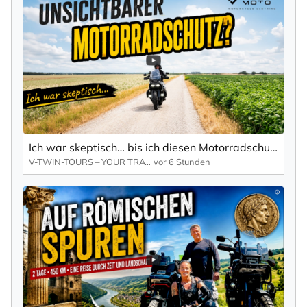
Mit der Eintragung für den Newsletter bestätigen Sie die Verarbeitung
Ihrer Daten gemäß der
Datenschutzerklärung
durch KlickTipp.
Newsletter abonnieren
Ich war skeptisch… bis ich diesen Motorradschutz getestet habe | Pando Moto Base Layer im Praxistest
V-TWIN-TOURS – YOUR TRAVELMAKER
vor 6 Stunden