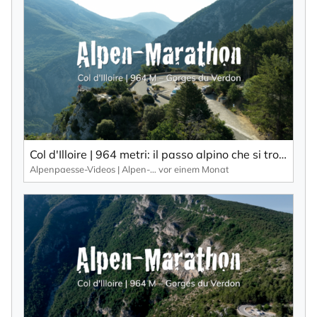
×
NEWSLETTER ABONNIEREN
Vorname
Col d'Illoire | 964 metri: il passo alpino che si trova sull'altopiano delle Gorges du Verdon, una gola profonda 700 metri.
Alpenpaesse-Videos | Alpen-Marathon
vor einem Monat
Nachname
Ihre E-Mail-Adresse
Ich willige in den Empfang des Newsletters ein,