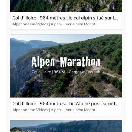
den ich jederzeit mit dem Link im Newsletter
selbst abbestellen kann.
Mit der Eintragung für den Newsletter bestätigen Sie die Verarbeitung
Col d'Illoire | 964 mètres : le col alpin situé sur le plateau des Gorges du Verdon, un canyon profond de 700 mètres.
Ihrer Daten gemäß der
Datenschutzerklärung
durch KlickTipp.
Alpenpaesse-Videos | Alpen-Marathon
vor einem Monat
Newsletter abonnieren
Col d’Illoire | 964 metres: the Alpine pass situated on the plateau of the 700-metre-deep gorge, the Gorges du Verdon.
Alpenpaesse-Videos | Alpen-Marathon
vor einem Monat