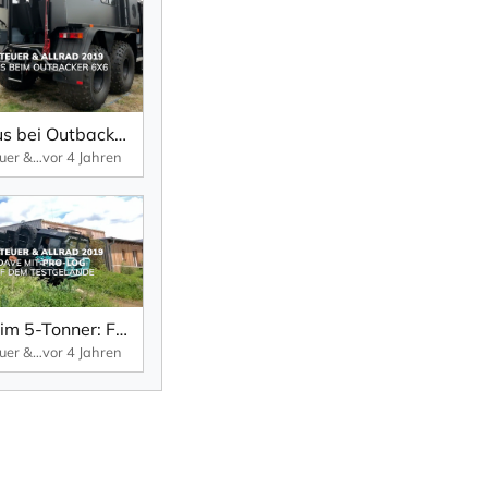
Markus bei Outbacker 6x6 – schwimmfähiges Offroad-Multitalent auf der Abenteuer & Allrad 2019.
Abenteuer & Allrad
vor 4 Jahren
Dave im 5-Tonner: Fahrt über das Testgelände der Abenteuer & Allrad (2019).
Abenteuer & Allrad
vor 4 Jahren