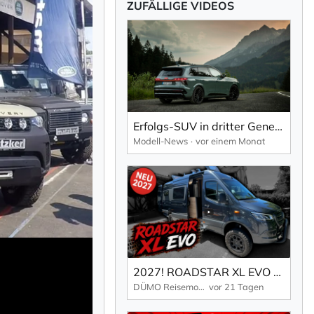
ZUFÄLLIGE VIDEOS
Erfolgs-SUV in dritter Generation: Neuer Audi Q7 kombiniert Vielseitigkeit und Performance.
Modell-News
vor einem Monat
2027! ROADSTAR XL EVO - Offroad Monster auf 7 Meter!
DÜMO Reisemobile
vor 21 Tagen