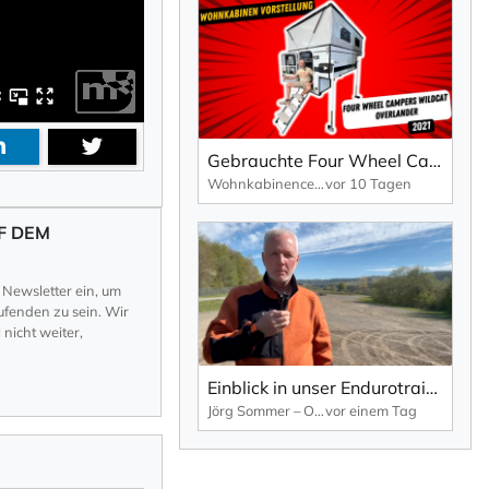
Gebrauchte Four Wheel Campers Wildcat Overlander Wohnkabine - 2021
Wohnkabinencenter
vor 10 Tagen
F DEM
 Newsletter ein, um
fenden zu sein. Wir
nicht weiter,
Einblick in unser Endurotraining am Nürburgring
Jörg Sommer – OFFROADWERK
vor einem Tag