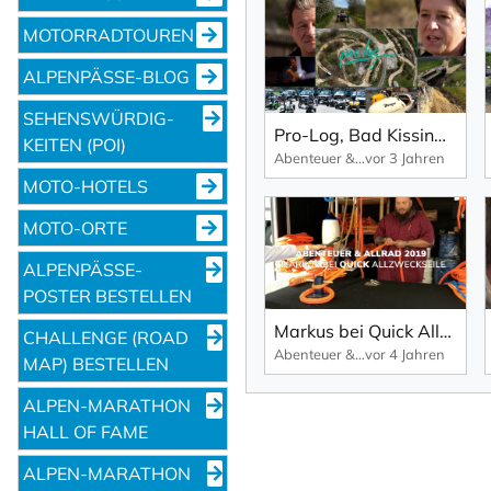
MOTORRADTOUREN
ALPENPÄSSE-BLOG
SEHENS­WÜRDIG­
Pro-Log, Bad Kissingen: Einzigartige Onroad- und Offroad-Events.
KEITEN (POI)
Abenteuer & Allrad
vor 3 Jahren
MOTO-HOTELS
MOTO-ORTE
ALPENPÄSSE-
POSTER BESTELLEN
Markus bei Quick Allzweckseile – unglaubliches Produkt, gesehen auf der Abenteuer & Allrad 2019.
CHALLENGE (ROAD
Abenteuer & Allrad
vor 4 Jahren
MAP) BESTELLEN
ALPEN-MARATHON
HALL OF FAME
ALPEN-MARATHON