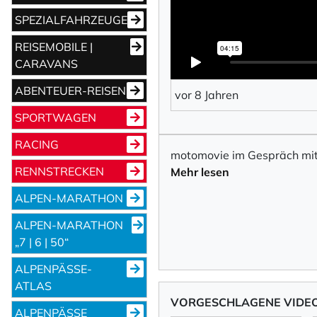
SPEZIALFAHRZEUGE
REISEMOBILE |
CARAVANS
ABENTEUER-REISEN
vor 8 Jahren
SPORTWAGEN
RACING
motomovie im Gespräch mit
RENNSTRECKEN
Mehr lesen
ALPEN-MARATHON
ALPEN-MARATHON
„7 | 6 | 50“
ALPENPÄSSE-
ATLAS
VORGESCHLAGENE VIDE
ALPENPÄSSE