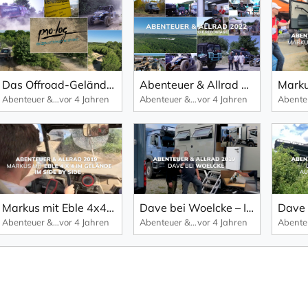
Das Offroad-Gelände der Messe "Abenteuer & Allrad: ideale Location für alle Offroad-Events.
Abenteuer & Allrad 2022 – Das Offroad-Highlight des Jahres: Interviews, Fakten und Impressionen zu Messe, Camps und Stadt.
Abenteuer & Allrad
vor 4 Jahren
Abenteuer & Allrad
vor 4 Jahren
Markus mit Eble 4x4 im Gelände – Interview auf der Abenteuer & Allrad 2019.
Dave bei Woelcke – Interview mit Frank auf der Abenteuer & Allrad 2019.
Abenteuer & Allrad
vor 4 Jahren
Abenteuer & Allrad
vor 4 Jahren