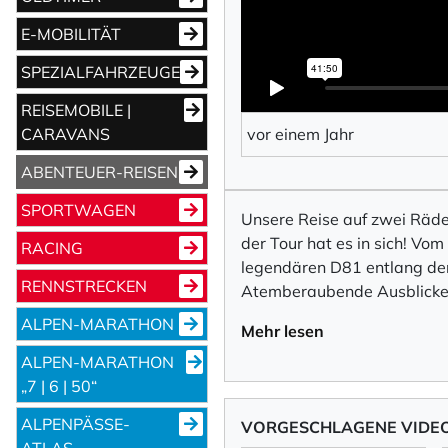
E-MOBILITÄT
SPEZIALFAHRZEUGE
REISEMOBILE |
CARAVANS
vor einem Jahr
ABENTEUER-REISEN
SPORTWAGEN
Unsere Reise auf zwei Räde
der Tour hat es in sich! Vom
RACING
legendären D81 entlang der
RENNSTRECKEN
Atemberaubende Ausblicke,
ALPEN-MARATHON
Mehr lesen
ALPEN-MARATHON
„7 | 6 | 50“
ALPENPÄSSE-
VORGESCHLAGENE VIDE
ATLAS