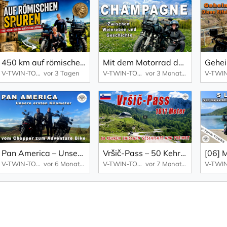
450 km auf römischen Spuren – die wohl überraschendste Motorradtour der Eifel
Mit dem Motorrad durch die Champagne – Frankreichs unterschätztes Motorradparadies
V-TWIN-TOURS – YOUR TRAVELMAKER
vor 3 Tagen
V-TWIN-TOURS – YOUR TRAVELMAKER
vor 3 Monaten
Pan America – Unsere ersten Kilometer | Vom Chopper zum Adventure Bike
Vršič-Pass – 50 Kehren zwischen Geschichte und Freiheit
V-TWIN-TOURS – YOUR TRAVELMAKER
vor 6 Monaten
V-TWIN-TOURS – YOUR TRAVELMAKER
vor 7 Monaten