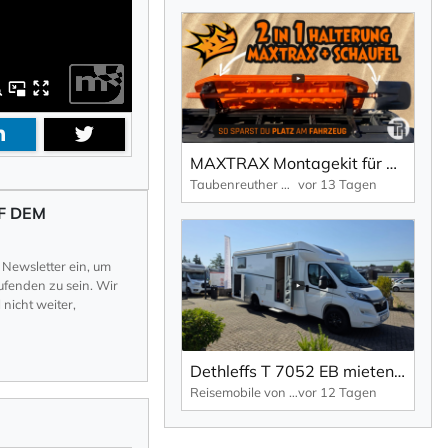
MAXTRAX Montagekit für Dachgepäckträger, seitlich + Schaufel Halterung
Taubenreuther Offroad
vor 13 Tagen
F DEM
 Newsletter ein, um
fenden zu sein. Wir
nicht weiter,
Dethleffs T 7052 EB mieten | Längsbetten, Hubbett & Markise
Reisemobile von Bredow
vor 12 Tagen