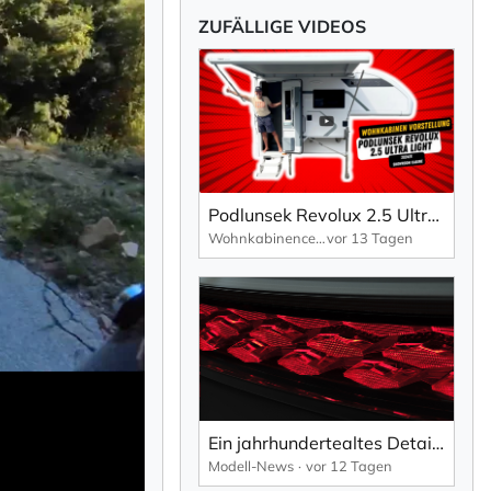
ZUFÄLLIGE VIDEOS
Podlunsek Revolux 2.5 Ultralight - Neue Wohnkabine aus Ende 2024
Wohnkabinencenter
vor 13 Tagen
Ein jahrhundertealtes Detail, neu interpretiert für eine neue Generation.
Modell-News
vor 12 Tagen