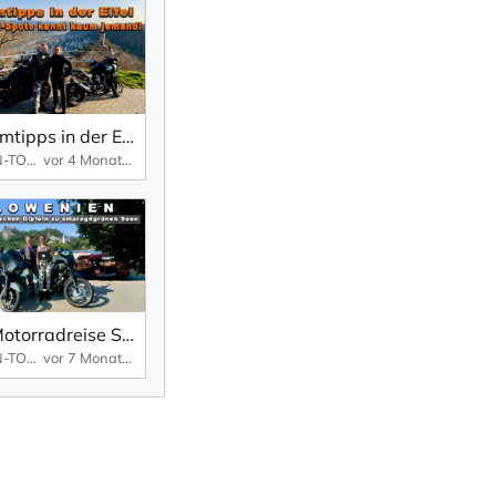
Geheimtipps in der Eifel - Traumstraßen, versteckte Orte & unglaubliche Ausblicke
V-TWIN-TOURS – YOUR TRAVELMAKER
vor 4 Monaten
[06] Motorradreise Slowenien – Von majestätischen Gipfeln zu smaragdgrünen Seen
V-TWIN-TOURS – YOUR TRAVELMAKER
vor 7 Monaten