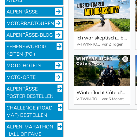
ALPENPÄSSE
MOTORRADTOUREN
ALPENPÄSSE-BLOG
Ich war skeptisch… bis ich diesen Motorradschutz getestet habe | Pando Moto Base Layer im Praxistest
V-TWIN-TOURS – YOUR TRAVELMAKER
vor 2 Tagen
SEHENS­WÜRDIG­
KEITEN (POI)
MOTO-HOTELS
MOTO-ORTE
ALPENPÄSSE-
Winterflucht Côte d’Azur – Kurven statt Kälte
POSTER BESTELLEN
V-TWIN-TOURS – YOUR TRAVELMAKER
vor 6 Monaten
CHALLENGE (ROAD
MAP) BESTELLEN
ALPEN-MARATHON
HALL OF FAME