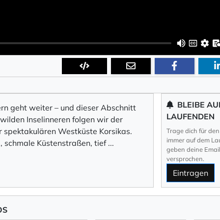
BLEIBE AU
rn geht weiter – und dieser Abschnitt
LAUFENDEN
 wilden Inselinneren folgen wir der
 spektakulären Westküste Korsikas.
Trage dich für den
immer auf dem Lau
 schmale Küstenstraßen, tief
...
geben deine Email 
versprochen.
Eintragen
OS