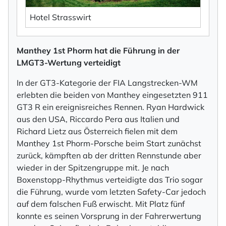
Hotel Strasswirt
Manthey 1st Phorm hat die Führung in der
×
LMGT3-Wertung verteidigt
NEWSLETTER ABONNIEREN
In der GT3-Kategorie der FIA Langstrecken-WM
erlebten die beiden von Manthey eingesetzten 911
Vorname
GT3 R ein ereignisreiches Rennen. Ryan Hardwick
aus den USA, Riccardo Pera aus Italien und
Richard Lietz aus Österreich fielen mit dem
Nachname
Manthey 1st Phorm-Porsche beim Start zunächst
zurück, kämpften ab der dritten Rennstunde aber
wieder in der Spitzengruppe mit. Je nach
Boxenstopp-Rhythmus verteidigte das Trio sogar
Ihre E-Mail-Adresse
die Führung, wurde vom letzten Safety-Car jedoch
auf dem falschen Fuß erwischt. Mit Platz fünf
konnte es seinen Vorsprung in der Fahrerwertung