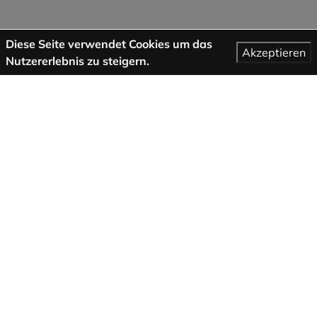
Diese Seite verwendet Cookies um das
Akzeptieren
Nutzererlebnis zu steigern.
Mehr Informationen
AGB
Support
Über uns
Impressum
Datenschutzbestimmungen
Folge uns