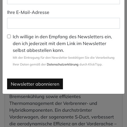
Audi setzt beim Nuvolari1 auf aktive Aerodynamik,
Ihre E-Mail-Adresse
um Performance und Effizienz gezielt miteinander
zu verbinden. Das System regelt Abtrieb,
Luftwiderstand und aerodynamische Balance
situationsabhängig – für maximale Stabilität und
Ich willige in den Empfang des Newsletters ein,
präzise Fahrzeugkontrolle.
den ich jederzeit mit dem Link im Newsletter
selbst abbestellen kann.
Jedes Exterieur‑Element erfüllt eine klar definierte
aerodynamische Funktion – vom Frontsplitter bis
Mit der Eintragung für den Newsletter bestätigen Sie die Verarbeitung
zum Heckdiffusor. Die Audi Formel‑1‑Fahrer
Ihrer Daten gemäß der
Datenschutzerklärung
durch KlickTipp.
lieferten während der Erprobungsphase gezieltes
Feedback zur aerodynamischen Feinabstimmung.
Newsletter abonnieren
Frontlufteinlässe gewährleisten eine effektive
Bremsenkühlung sowie effizientes
Thermomanagement der Verbrenner‑ und
Hybridkomponenten. Ein durchströmter
Vorderwagen, der sogenannte S‑Duct, verbessert
die aerodynamische Effizienz an der Vorderachse –