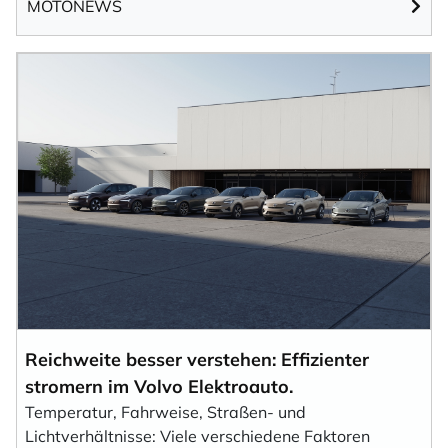
MOTONEWS
Ich willige in den Empfang des Newsletters ein,
den ich jederzeit mit dem Link im Newsletter
selbst abbestellen kann.
Mit der Eintragung für den Newsletter bestätigen Sie die Verarbeitung
Ihrer Daten gemäß der
Datenschutzerklärung
durch KlickTipp.
Newsletter abonnieren
Reichweite besser verstehen: Effizienter
stromern im Volvo Elektroauto.
Temperatur, Fahrweise, Straßen- und
Lichtverhältnisse: Viele verschiedene Faktoren