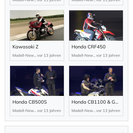
Kawasaki Z
Honda CRF450
×
NEWSLETTER ABONNIEREN
Modell-News
vor 13 Jahren
Modell-News
vor 13 Jahren
Vorname
Nachname
Honda CB500S
Honda CB1100 & Gold Wing F6B
Modell-News
vor 13 Jahren
Modell-News
vor 13 Jahren
Ihre E-Mail-Adresse