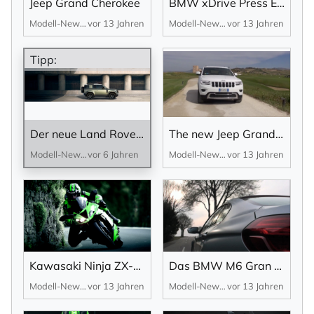
Jeep Grand Cherokee
BMW xDrive Press Experience 2013
Modell-News
vor 13 Jahren
Modell-News
vor 13 Jahren
Tipp:
Der neue Land Rover Defender – Unvergleichlich und unaufhaltsam: Eine Ikone – neu erdacht für das 21. Jahrhundert.
The new Jeep Grand Cherokee
Modell-News
vor 6 Jahren
Modell-News
vor 13 Jahren
Kawasaki Ninja ZX-6R 636
Das BMW M6 Gran Coupé
Modell-News
vor 13 Jahren
Modell-News
vor 13 Jahren