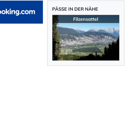
iten bieten
PÄSSE IN DER NÄHE
hlafzimmer.
Filzensattel
 im italienischen
 Zum weiteren