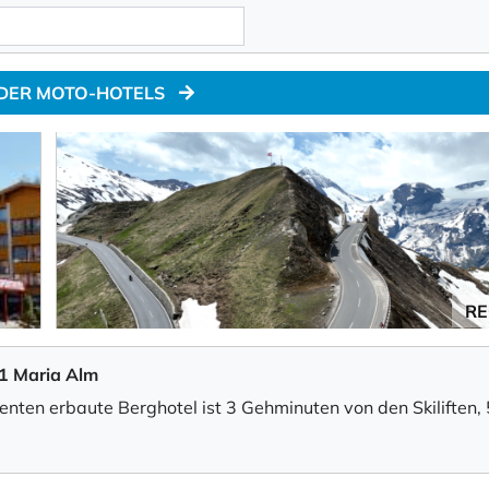
 DER MOTO-HOTELS
RE
61 Maria Alm
enten erbaute Berghotel ist 3 Gehminuten von den Skiliften
traße von Maria Alm und 1,9 km vom Golfclub Urslautal entf
en Zimmer mit Alpenblick (ohne Klimaanlage) verfügen über