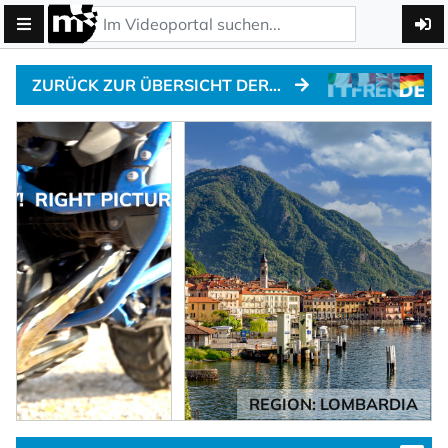
ZURÜCK ZUR ÜBERSICHT DER ALPENPÄSSE
REGION: LOMBARDIA