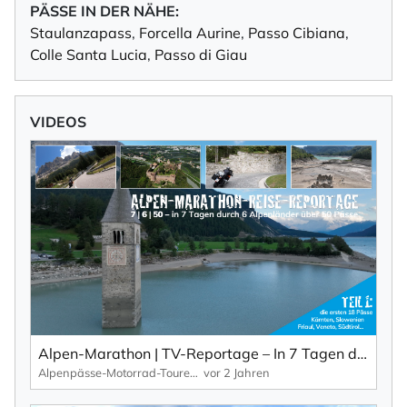
PÄSSE IN DER NÄHE:
Staulanzapass
,
Forcella Aurine
,
Passo Cibiana
,
Colle Santa Lucia
,
Passo di Giau
VIDEOS
Alpen-Marathon | TV-Reportage – In 7 Tagen durch 6 Länder über 50 Pässe (Teil 1)
Alpenpässe-Motorrad-Touren: Alpen-Marathon, die TV-Reportagen
vor 2 Jahren