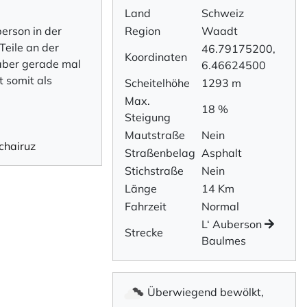
Land
Schweiz
erson in der
Region
Waadt
Teile an der
46.79175200,
Koordinaten
 aber gerade mal
6.46624500
t somit als
Scheitelhöhe
1293 m
Max.
18 %
Steigung
Mautstraße
Nein
chairuz
Straßenbelag
Asphalt
Stichstraße
Nein
Länge
14 Km
Fahrzeit
Normal
L‘ Auberson
Strecke
Baulmes
Überwiegend bewölkt,