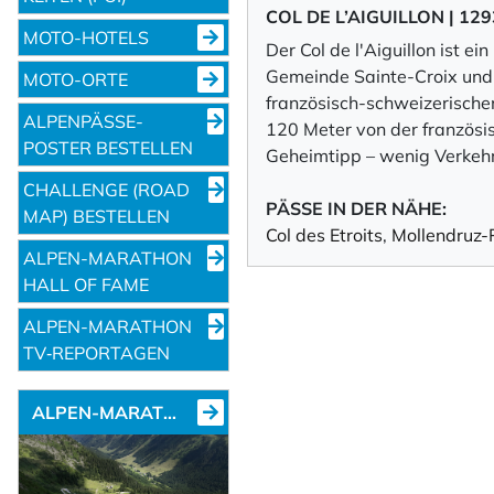
COL DE L’AIGUILLON | 12
MOTO-HOTELS
Der Col de l'Aiguillon ist 
Gemeinde Sainte-Croix und 
MOTO-ORTE
französisch-schweizerischen
ALPENPÄSSE-
120 Meter von der französis
POSTER BESTELLEN
Geheimtipp – wenig Verkehr
CHALLENGE (ROAD
PÄSSE IN DER NÄHE:
MAP) BESTELLEN
Col des Etroits
,
Mollendruz-
ALPEN-MARATHON
HALL OF FAME
ALPEN-MARATHON
TV‑REPORTAGEN
ALPEN-MARATHON NEWS