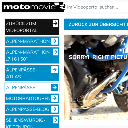
ZURÜCK ZUM
ZURÜCK ZUR ÜBERSICHT
VIDEOPORTAL
ALPEN-MARATHON
ALPEN-MARATHON
„7 | 6 | 50“
ALPENPÄSSE-
ATLAS
ALPENPÄSSE
MOTORRADTOUREN
ALPENPÄSSE-BLOG
SEHENS­WÜRDIG­
KEITEN (POI)