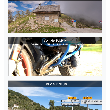
×
NEWSLETTER ABONNIEREN
Col de l'Ablé
Vorname
Nachname
Col de Braus
Ihre E-Mail-Adresse