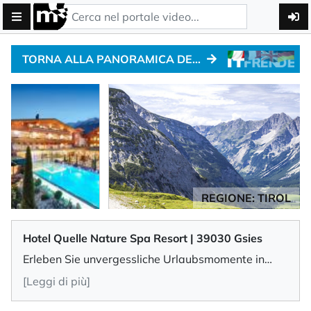
TORNA ALLA PANORAMICA DEGLI HOTEL PER MOTOCICLISTI
REGIONE: TIROL
Hotel Quelle Nature Spa Resort | 39030 Gsies
Erleben Sie unvergessliche Urlaubsmomente in
einem außergewöhnlichen 5-Sterne
[Leggi di più]
Wohlfühlresort, umgeben von der unberührten
Natur des idyllischen Gsieser Tals und