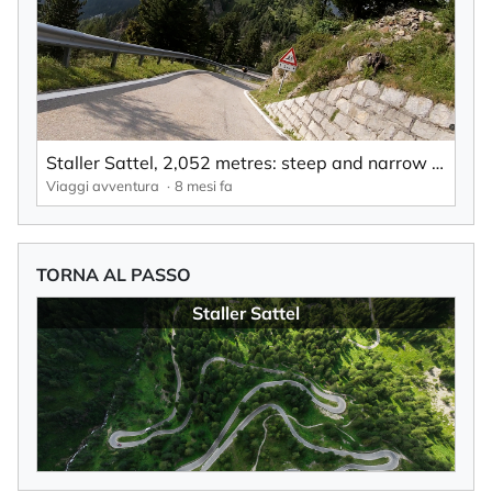
Staller Sattel, 2,052 metres: steep and narrow bends – therefore single lane and regulated by traffic lights.
Viaggi avventura
8 mesi fa
TORNA AL PASSO
Staller Sattel