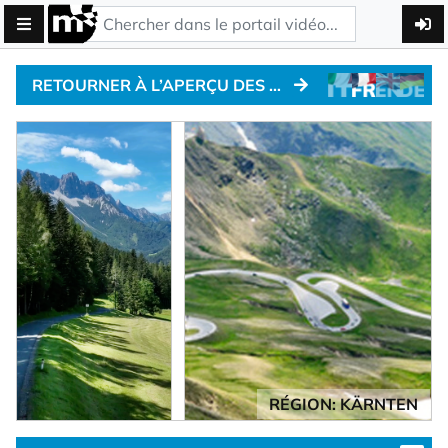
RETOURNER À L’APERÇU DES COLS ALPINS
RÉGION: KÄRNTEN