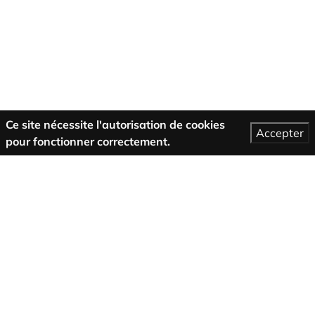
Ce site nécessite l'autorisation de cookies
Accepter
pour fonctionner correctement.
Plus d’informations
Conditions générales de vente
support
A propos de nous
Mentions légales
Politique de confidentialité