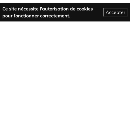
Ce site nécessite l'autorisation de cookies
Accepter
pour fonctionner correctement.
Plus d’informations
Conditions générales de vente
support
A propos de nous
Mentions légales
Politique de confidentialité
Suivez-nous