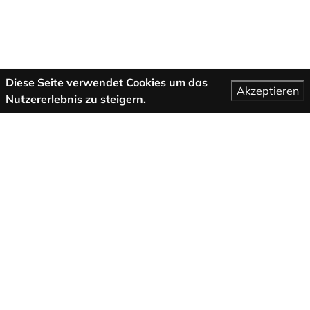
Diese Seite verwendet Cookies um das
Akzeptieren
Nutzererlebnis zu steigern.
Maggiori informazioni
Condizioni generali di contratto
Assistenza
Chi siamo
Note legali
Informativa sulla privacy