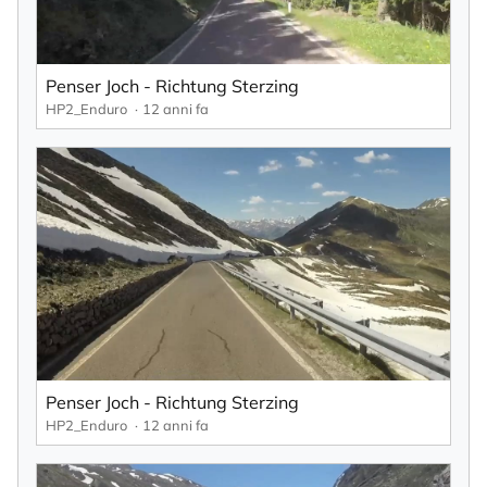
Il tuo indirizzo e-mail
Penser Joch - Richtung Sterzing
HP2_Enduro
12 anni fa
Acconsento a ricevere la newsletter, che posso
annullare in qualsiasi momento tramite il link
presente nella newsletter stessa.
Iscrivendoti alla newsletter confermi il trattamento dei tuoi dati secondo
la
informativa sulla privacy
di KlickTipp.
Iscriviti alla newsletter
Penser Joch - Richtung Sterzing
HP2_Enduro
12 anni fa