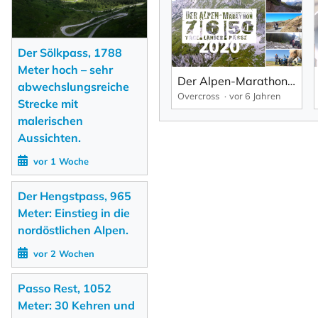
Der Sölkpass, 1788
Meter hoch – sehr
Der Alpen-Marathon 2020 – 7 Tage, 6 Länder, 50 Pässe... mit Overcross und motomovie.de
abwechslungsreiche
Overcross
vor 6 Jahren
Strecke mit
malerischen
Aussichten.
vor 1 Woche
Der Hengstpass, 965
Meter: Einstieg in die
nordöstlichen Alpen.
vor 2 Wochen
Passo Rest, 1052
Meter: 30 Kehren und