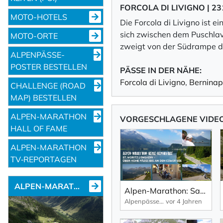
FORCOLA DI LIVIGNO | 23
MOTO-HOTELS
Die Forcola di Livigno ist 
sich zwischen dem Puschlav
MOTO-ORTE
zweigt von der Südrampe d
ALPENPÄSSE-
POSTER BESTELLEN
PÄSSE IN DER NÄHE:
Forcola di Livigno
,
Bernina
CHALLENGE (ROAD
MAP) BESTELLEN
ALPEN-MARATHON
VORGESCHLAGENE VIDEOS
HALL OF FAME
ALPEN-MARATHON
TV‑REPORTAGEN
ALPEN-MARATHON NEWS
Alpen-Marathon: Sankt Moritz und das Engadin – eine Motorradreise von den höchsten Pässen bis an den Comer See.
Alpenpässe-Motorrad-Touren: Alpen-Marathon, die TV-Reportagen
vor 4 Jahren