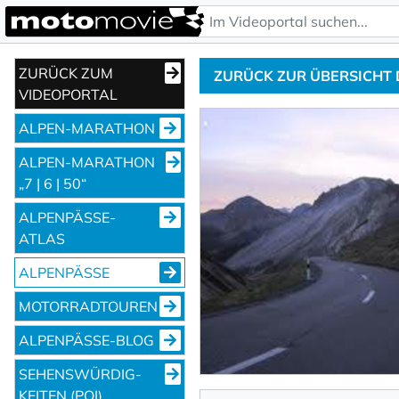
ZURÜCK ZUM
ZURÜCK ZUR ÜBERSICHT
VIDEOPORTAL
ALPEN-MARATHON
ALPEN-MARATHON
„7 | 6 | 50“
ALPENPÄSSE-
ATLAS
ALPENPÄSSE
MOTORRADTOUREN
ALPENPÄSSE-BLOG
SEHENS­WÜRDIG­
KEITEN (POI)