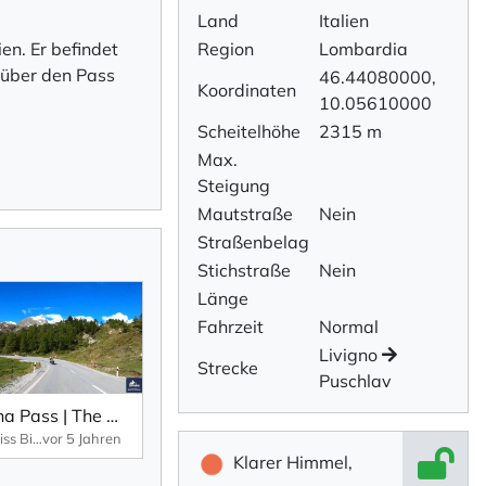
Land
Italien
en. Er befindet
Region
Lombardia
 über den Pass
46.44080000,
Koordinaten
10.05610000
Scheitelhöhe
2315 m
Max.
Steigung
Mautstraße
Nein
Straßenbelag
Stichstraße
Nein
Länge
Fahrzeit
Normal
Livigno
Strecke
Puschlav
Bernina Pass | The most beautiful roads of the Alps
Edelweiss Bike Travel
vor 5 Jahren
Klarer Himmel,