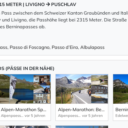
15 METER | LIVIGNO
PUSCHLAV
ein Pass zwischen dem Schweizer Kanton Graubünden und Itali
 und Livigno, die Passhöhe liegt bei 2315 Meter. Die Straße
es Berninapasses ab.
pass
,
Passo di Foscagno
,
Passo d’Eira
,
Albulapass
 (PÄSSE IN DER NÄHE)
Alpen-Marathon Spezial: Bernina-Pass, Schweiz – das Ospizio Bernina...
Alpen-Marathon: Bernina-Pass, Schweiz – Fakten, Infos, Impressionen (2019|2020)
Alpenpaesse-Videos | Alpen-Marathon
vor 5 Jahren
Alpenpaesse-Videos | Alpen-Marathon
vor 5 Jahren