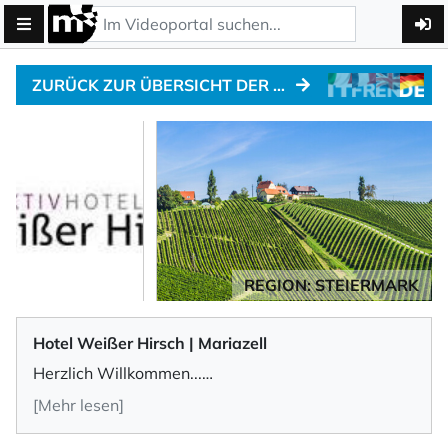
ZURÜCK ZUR ÜBERSICHT DER MOTO-HOTELS
REGION: STEIERMARK
Hotel Weißer Hirsch | Mariazell
Herzlich Willkommen...
[Mehr lesen]
… in Ihrem Revier, dem AKTIVHOTEL Weisser
Hirsch in Mariazell