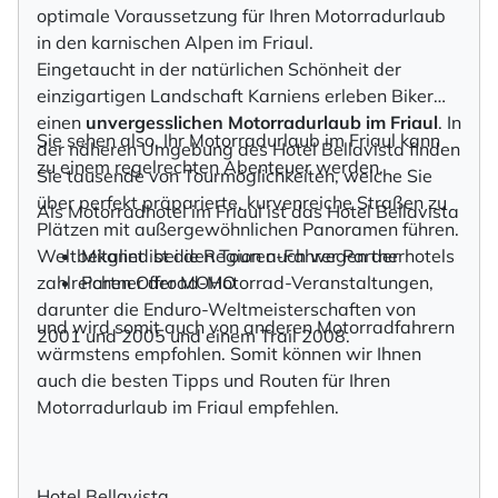
optimale Voraussetzung für Ihren Motorradurlaub
in den karnischen Alpen im Friaul.
Eingetaucht in der natürlichen Schönheit der
einzigartigen Landschaft Karniens erleben Biker
einen
unvergesslichen Motorradurlaub im Friaul
. In
Sie sehen also, Ihr Motorradurlaub im Friaul kann
der näheren Umgebung des Hotel Bellavista finden
zu einem regelrechten Abenteuer werden.
Sie tausende von Tourmöglichkeiten, welche Sie
über perfekt präparierte, kurvenreiche Straßen zu
Als Motorradhotel im Friaul ist das Hotel Bellavista
Plätzen mit außergewöhnlichen Panoramen führen.
Weltbekannt ist die Region auch wegen der
Mitglied bei den Touren-Fahrer Partnerhotels
zahlreichen Offroad-Motorrad-Veranstaltungen,
Partner der MOHO
darunter die Enduro-Weltmeisterschaften von
und wird somit auch von anderen Motorradfahrern
2001 und 2005 und einem Trail 2008.
wärmstens empfohlen. Somit können wir Ihnen
auch die besten Tipps und Routen für Ihren
Motorradurlaub im Friaul empfehlen.
Hotel Bellavista