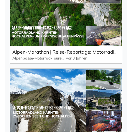
×
NEWSLETTER ABONNIEREN
Vorname
Nachname
Alpen-Marathon | Reise-Reportage: Motorradland Kärnten – Passstrecken von den Karnischen Alpen zu den Hochalpen (Teil 2).
Alpenpässe-Motorrad-Touren: Alpen-Marathon, die TV-Reportagen
vor 3 Jahren
Ihre E-Mail-Adresse
Ich willige in den Empfang des Newsletters ein,
den ich jederzeit mit dem Link im Newsletter
selbst abbestellen kann.
Mit der Eintragung für den Newsletter bestätigen Sie die Verarbeitung
Ihrer Daten gemäß der
Datenschutzerklärung
durch KlickTipp.