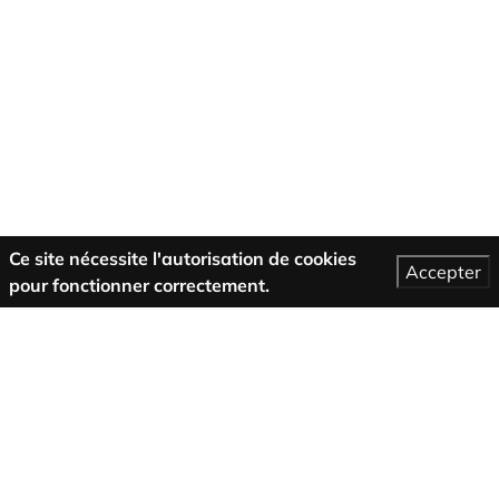
Ce site nécessite l'autorisation de cookies
Accepter
pour fonctionner correctement.
Plus d’informations
Conditions générales de vente
support
A propos de nous