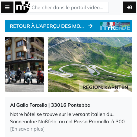
RETOUR À L’APERÇU DES MOTO-HÔTELS
RÉGION: KÄRNTEN
Al Gallo Forcello | 33016 Pontebba
Notre hôtel se trouve sur le versant italien du
Sonnenalpe Naßfeld, au col Passo Pramollo, à 300
m de la frontière austro-italienne. Magnifiquement
[En savoir plus]
situé à 1 530 m d'altitude, sur le plateau ensoleillé