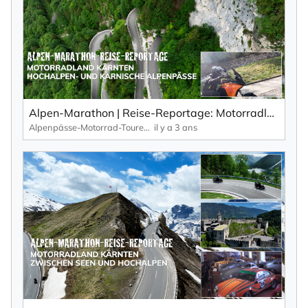
Alpen-Marathon | Reise-Reportage: Motorradland Kärnten – Passstrecken von den Karnischen Alpen zu den Hochalpen (Teil 2).
Alpenpässe-Motorrad-Touren: Alpen-Marathon, die TV-Reportagen
il y a 3 ans