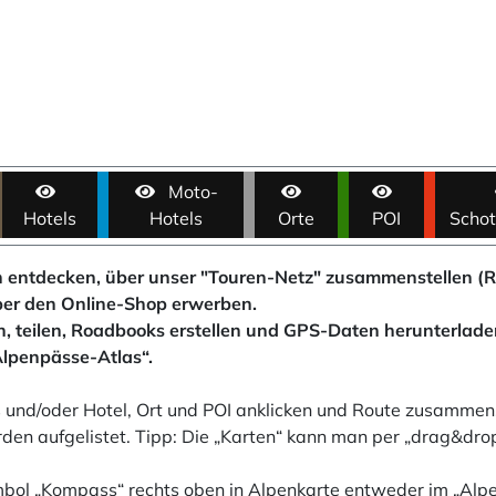
Moto-
Hotels
Hotels
Orte
POI
Schot
 entdecken, über unser "Touren-Netz" zusammenstellen 
ber den Online-Shop erwerben.
en, teilen, Roadbooks erstellen und GPS-Daten herunterladen
Alpenpässe-Atlas“.
und/oder Hotel, Ort und POI anklicken und Route zusammens
n aufgelistet. Tipp: Die „Karten“ kann man per „drag&drop“
bol „Kompass“ rechts oben in Alpenkarte entweder im „Al