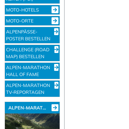
MOTO-HOTELS
MOTO-ORTE
ALPENPÄSSE-
POSTER BESTELLEN
CHALLENGE (ROAD
MAP) BESTELLEN
ALPEN-MARATHON
HALL OF FAME
ALPEN-MARATHON
TV‑REPORTAGEN
ALPEN-MARATHON NEWS