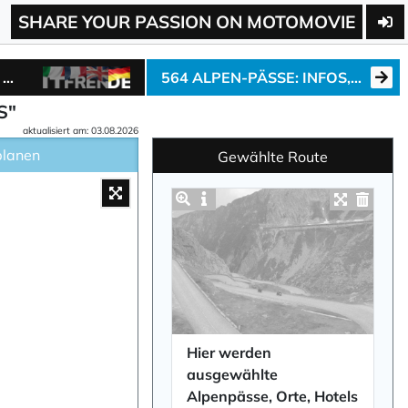
SHARE YOUR PASSION ON MOTOMOVIE
ALPEN-MARATHON „7/6/50“ – ALPENPÄSSE-TOUR ERSTELLEN, BEI DER CHALLENGE MITMACHEN ODER ALPENPÄSSE-POSTER BESTELLEN.
564 ALPEN-PÄSSE: INFOS, VIDEOS, HOTELS ...
S"
aktualisiert am: 03.08.2026
planen
Gewählte Route
Kartenplaner maximieren
Hier werden
ausgewählte
Alpenpässe, Orte, Hotels