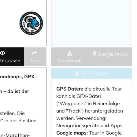
Google Maps
terpässe
Tour
Roadbook
GPS-Daten
(Roadmaps, GPX-
GPS Daten:
die aktuelle Tour
 – da ist der
kann als GPX-Datei
("Waypoints" in Reihenfolge
und "Track") heruntergeladen
tellen. Die
werden. Verwendung:
 in der Position
Navigationsgeräte und Apps.
Google maps:
Tour in Google
pen-Marathon-