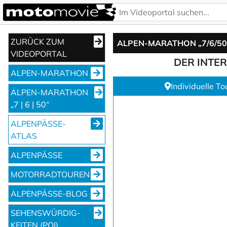
ZURÜCK ZUM
VIDEOPORTAL
DER INTE
ALPEN-MARATHON
Individuelle T
ALPEN-MARATHON
„7 | 6 | 50“
ALPENPÄSSE-
ATLAS
ALPENPÄSSE
MOTORRADTOUREN
ALPENPÄSSE-BLOG
SEHENS­WÜRDIG­
KEITEN (POI)