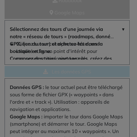
Roadbook
Google Maps
Sélectionnez des tours d’une journée via
notre « réseau de tours » (roadmaps, données
GPX, lien du tour) et achetez-les dans la
Cliquez sur un col alpin, un hôtel, une
boutique en ligne.
localité et/ou un point d'intérêt pour
Composez des tours, partagez-les, créez des
composer un itinéraire. Les cols
roadbooks et téléchargez les données GPS :
sélectionnés sont listés. Astuce : les
Les données GPS
c'est précisément à cela que sert le
« cartes » peuvent être déplacées dans le
planificateur interactif « Alpenpässe-Atlas ».
tour par glisser-déposer.
Données GPS :
le tour actuel peut être téléchargé
Voici comment procéder :
Affichez la vue 3D via l'icône « boussole »
sous forme de fichier GPX (« waypoints » dans
en haut à droite de la carte alpine, soit
l'ordre et « track »). Utilisation : appareils de
dans le style « Alpen-Marathon », soit en
navigation et applications.
« Earth View » (icône « Layer »)
Google Maps :
importer le tour dans Google Maps
Passez des itinéraires « Auto » aux
(smartphone) et démarrer le tour. Google Maps
itinéraires « Vélo » (icône « Auto/Vélo »).
peut intégrer au maximum 10 « waypoints ». Un
Certains tronçons tout-terrain légaux