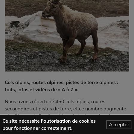
Cols alpins, routes alpines, pistes de terre alpines :
faits, infos et vidéos de « A à Z ».
Nous avons répertorié 450 cols alpins, routes
secondaires et pistes de terre, et ce nombre augmente
régulièrement. Car il y a bien sûr toujours des choses
Ce site nécessite l'autorisation de cookies
nouvelles et inconnues à découvrir.
Accepter
pour fonctionner correctement.
Ces informations sont soit intégrées dans l’atlas