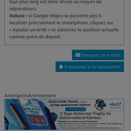
tour plus long est donc divisé au moyen de
peuvent ainsi être représentés de manière
séparateurs.
idéale.
Astuce :
si Google Maps ne parvient pas à
Un tour peut être partagé par lien – sans
localiser précisément le smartphone, cliquez sur
inscription – ou le lien peut être copié
« Ajouter un arrêt » et saisissez la position actuelle
(bouton « Tour »).
comme point de départ.
Un roadbook peut être généré pour chaque
tour (bouton « Roadbook »). Cela peut
prendre quelques secondes.
Envoyer un e-mail
Les données GPS peuvent être
téléchargées pour chaque tour (GPS, appli
S’abonner à la newsletter
…). Ou bien : grâce à l'intégration en 1 clic,
le tour peut être lancé directement dans
Google Maps.
Tutoriels